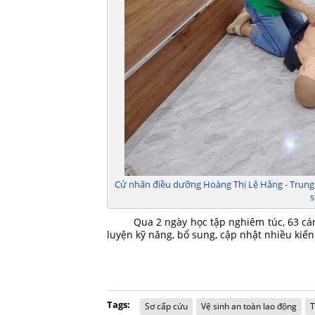
Cử nhân điều dưỡng Hoàng Thị Lệ Hằng - Trung
s
Qua 2 ngày học tập nghiêm túc, 63 cá
luyện kỹ năng, bổ sung, cập nhật nhiều kiến
Tags:
Sơ cấp cứu
Vệ sinh an toàn lao động
T