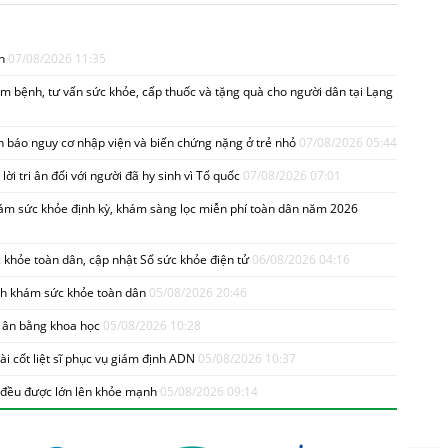
ển
07/08/2026 11:35
 bệnh, tư vấn sức khỏe, cấp thuốc và tặng quà cho người dân tại Lạng
h báo nguy cơ nhập viện và biến chứng nặng ở trẻ nhỏ
07/08/2026 05:44
lời tri ân đối với người đã hy sinh vì Tổ quốc
07/08/2026 07:01
hám sức khỏe định kỳ, khám sàng lọc miễn phí toàn dân năm 2026
 khỏe toàn dân, cập nhật Sổ sức khỏe điện tử
06/08/2026 04:16
ình khám sức khỏe toàn dân
05/08/2026 20:46
tri ân bằng khoa học
05/08/2026 10:28
i cốt liệt sĩ phục vụ giám định ADN
05/08/2026 10:37
 đều được lớn lên khỏe mạnh
05/08/2026 09:14