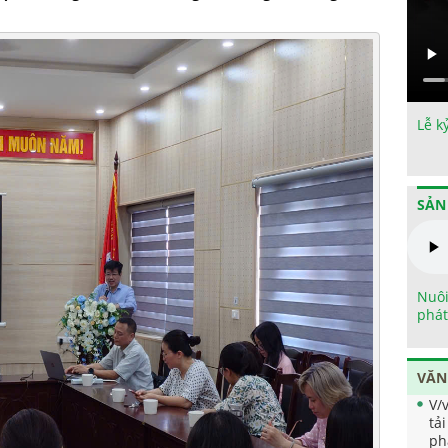
Lễ k
SẢN
Nuôi
phát
VĂN
V/
tả
ph
tr