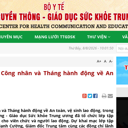
HUYÊN MỤC
MẠNG LƯỚI TTGDSK
THƯ VIỆN
VĂ
Đồng hành vì một Việt Nam khoẻ mạnh, góp phần thực hiện mụ
Thứ Bảy, 8/8/2026 - 10:01:51
A+
A
A-
Công nhân và Tháng hành động về An
|
à Tháng hành động về An toàn, vệ sinh lao động, trong
ông - Giáo dục Sức khỏe Trung ương đã tổ chức lớp tập
 cho viên chức và người lao động. Dự khai mạc lớp tập
Mạnh Cường, Giám đốc Trung tâm cùng các đồng chí lãnh