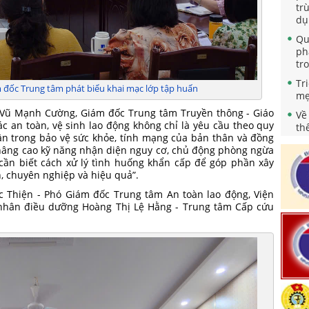
dụ
Qu
ph
tr
Tr
mẹ
đốc Trung tâm phát biểu khai mạc lớp tập huấn
Về
 Vũ Mạnh Cường, Giám đốc Trung tâm Truyền thông - Giáo
th
c an toàn, vệ sinh lao động không chỉ là yêu cầu theo quy
"N
ân trong bảo vệ sức khỏe, tính mạng của bản thân và đồng
nă
 nâng cao kỹ năng nhận diện nguy cơ, chủ động phòng ngừa
Qu
a cần biết cách xử lý tình huống khẩn cấp để góp phần xây
nh
, chuyên nghiệp và hiệu quả”.
sà
ức Thiện - Phó Giám đốc Trung tâm An toàn lao động, Viện
ng
 nhân điều dưỡng Hoàng Thị Lệ Hằng - Trung tâm Cấp cứu
Ch
ho
Tă
ch
Bả
Ph
dự