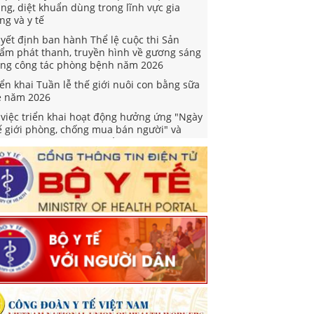
ng và y tế
yết định ban hành Thể lệ cuộc thi Sản
ẩm phát thanh, truyền hình về gương sáng
ong công tác phòng bệnh năm 2026
iển khai Tuần lễ thế giới nuôi con bằng sữa
 năm 2026
 việc triển khai hoạt động hưởng ứng "Ngày
ế giới phòng, chống mua bán người" và
gày toàn dân phòng, chống mua bán người"
m 2026
yết định Phê duyệt Kế hoạch triển khai
iệm vụ khám sức khoẻ định kỳ hoặc khám
ng lọc miễn phí ít nhất mỗi năm một lần cho
ười dân
ỉ thị về việc tổ chức khám sức khỏe định kỳ
ặc khám sàng lọc miễn phí cho người dân
ng cường công tác truyền thông phòng,
ống bệnh viêm não vi rút và viêm não Nhật
n
ối hợp tuyên truyền, phổ biến và đăng tải
 thảo hồ sơ Nghị định quy định biện pháp