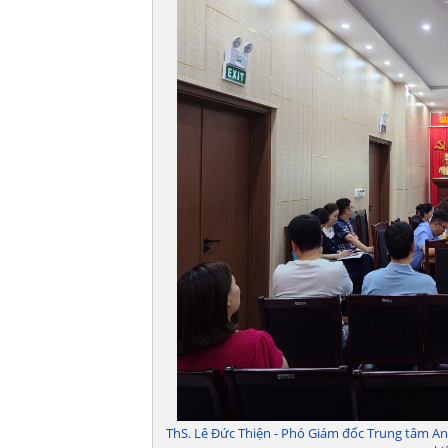
ThS. Lê Đức Thiện - Phó Giám đốc Trung tâm An