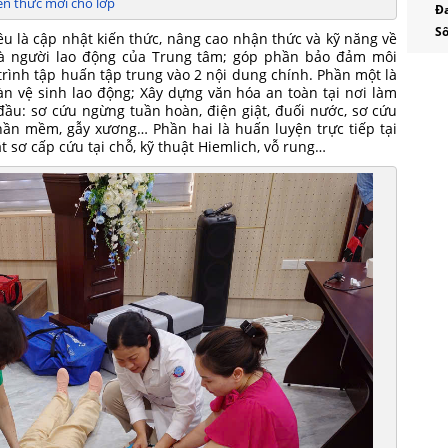
ến thức mới cho lớp
Đa
Báo
Số
u là cập nhật kiến thức, nâng cao nhận thức và kỹ năng về
- B
 và người lao động của Trung tâm; góp phần bảo đảm môi
Báo
trình tập huấn tập trung vào 2 nội dung chính. Phần một là
àn vệ sinh lao động; Xây dựng văn hóa an toàn tại nơi làm
- Ô
đầu: sơ cứu ngừng tuần hoàn, điện giật, đuối nước, sơ cứu
- Bá
ần mềm, gẫy xương… Phần hai là huấn luyện trực tiếp tại
t sơ cấp cứu tại chỗ, kỹ thuật Hiemlich, vỗ rung…
- B
Báo 
- Ô
- Bá
- B
tin 
- Ô
Tru
- Ô
số: 