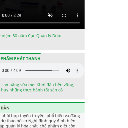
ỷ niệm 30 năm Cục Quản lý Dược
 PHẨM PHÁT THANH
 con bằng sữa mẹ: Khởi đầu bền vững,
 huy những thực hành tốt sẵn có
 BẢN
v phối hợp tuyên truyền, phổ biến và đăng
i dự thảo hồ sơ Nghị định quy định biện
áp quản lý hóa chất, chế phẩm diệt côn
ùng, diệt khuẩn dùng trong lĩnh vực gia