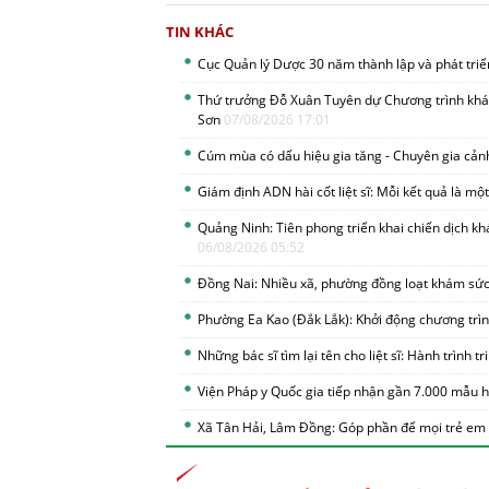
TIN KHÁC
Cục Quản lý Dược 30 năm thành lập và phát tri
Thứ trưởng Đỗ Xuân Tuyên dự Chương trình khám
Sơn
07/08/2026 17:01
Cúm mùa có dấu hiệu gia tăng - Chuyên gia cản
Giám định ADN hài cốt liệt sĩ: Mỗi kết quả là một 
Quảng Ninh: Tiên phong triển khai chiến dịch k
06/08/2026 05:52
Đồng Nai: Nhiều xã, phường đồng loạt khám sức
Phường Ea Kao (Đắk Lắk): Khởi động chương tr
Những bác sĩ tìm lại tên cho liệt sĩ: Hành trình 
Viện Pháp y Quốc gia tiếp nhận gần 7.000 mẫu hà
Xã Tân Hải, Lâm Đồng: Góp phần để mọi trẻ em