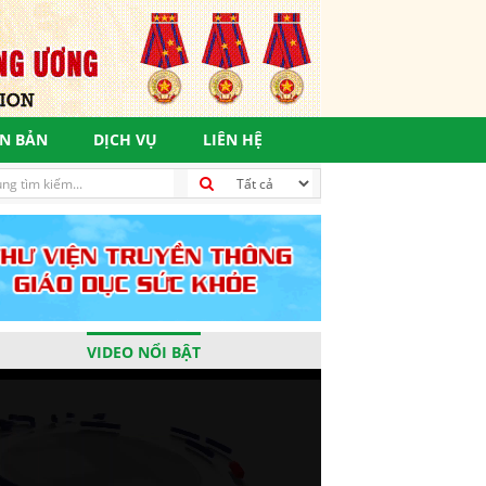
N BẢN
DỊCH VỤ
LIÊN HỆ
c tiêu phát triển bền vững, vì một tương lai tươi sáng
VIDEO NỔI BẬT