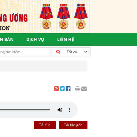
N BẢN
DỊCH VỤ
LIÊN HỆ
iêu phát triển bền vững, vì một tương lai tươi sáng
|
Tải file
Tải file gốc