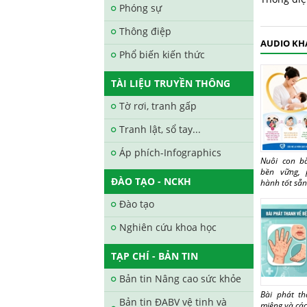
Phóng sự
Thông điệp
AUDIO KH
Phổ biến kiến thức
TÀI LIỆU TRUYỀN THÔNG
Tờ rơi, tranh gấp
Tranh lật, sổ tay...
Áp phích-Infographics
Nuôi con b
bền vững, 
ĐÀO TẠO - NCKH
hành tốt sẵn
Đào tạo
Nghiên cứu khoa học
TẠP CHÍ - BẢN TIN
Bản tin Nâng cao sức khỏe
Bài phát t
Bản tin ĐABV vệ tinh và
miệng và cá