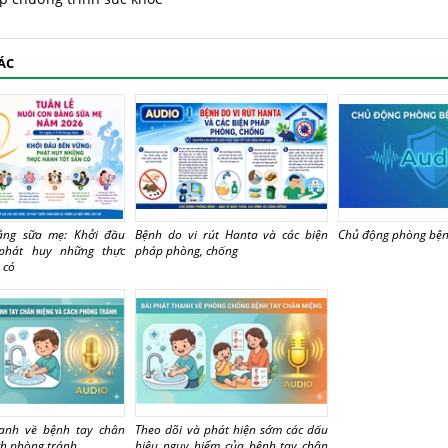
ÁC
ằng sữa mẹ: Khởi đầu
Bệnh do vi rút Hanta và các biện
Chủ động phòng bệ
phát huy những thực
pháp phòng, chống
 có
hanh về bệnh tay chân
Theo dõi và phát hiện sớm các dấu
ch phòng tránh
hiệu nguy hiểm của bệnh tay chân