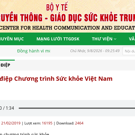
HUYÊN MỤC
MẠNG LƯỚI TTGDSK
THƯ VIỆN
VĂ
Đồng hành vì một Việt Nam khoẻ mạnh, góp phần thực hiện mục t
Chủ Nhật, 9/8/2026 - 09:25:49
ĐIỆP
điệp Chương trình Sức khỏe Việt Nam
:
21/02/2019
|
Lượt xem:
16195
|
Download:
2464
p chương trình sức khỏe