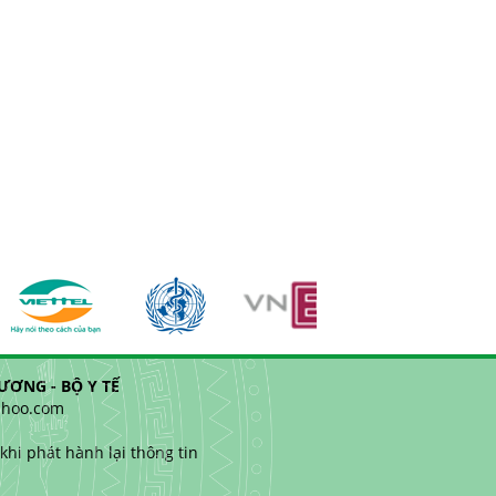
ƠNG - BỘ Y TẾ
yahoo.com
hi phát hành lại thông tin