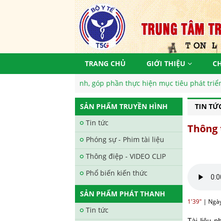
TRANG CHỦ
GIỚI THIỆU
C
Việt Nam khoẻ mạnh, góp phần thực hiện mục tiêu phát triển bền v
SẢN PHẨM TRUYỀN HÌNH
TIN TỨ
Tin tức
Thông 
Phóng sự - Phim tài liệu
Thông điệp - VIDEO CLIP
Phổ biến kiến thức
SẢN PHẨM PHÁT THANH
1'39"
|
Ngày
Tin tức
Tài liệu 