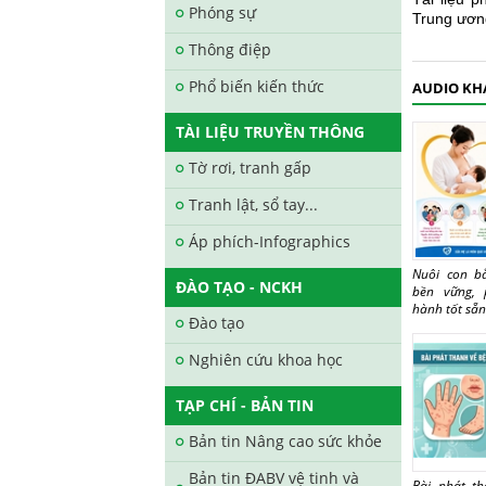
Phóng sự
Trung ươn
Thông điệp
Phổ biến kiến thức
AUDIO KH
TÀI LIỆU TRUYỀN THÔNG
Tờ rơi, tranh gấp
Tranh lật, sổ tay...
Áp phích-Infographics
Nuôi con b
ĐÀO TẠO - NCKH
bền vững, 
hành tốt sẵn
Đào tạo
Nghiên cứu khoa học
TẠP CHÍ - BẢN TIN
Bản tin Nâng cao sức khỏe
Bản tin ĐABV vệ tinh và
Bài phát t