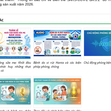
g sản xuất năm 2026.
ÁC
ằng sữa mẹ: Khởi đầu
Bệnh do vi rút Hanta và các biện
Chủ động phòng bệ
phát huy những thực
pháp phòng, chống
 có
hanh về bệnh tay chân
Theo dõi và phát hiện sớm các dấu