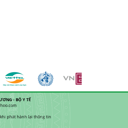
ƠNG - BỘ Y TẾ
yahoo.com
hi phát hành lại thông tin