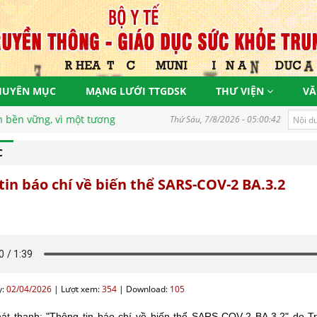
HUYÊN MỤC
MẠNG LƯỚI TTGDSK
THƯ VIỆN
VĂ
ững, vì một tương lai tươi sáng
Thứ Sáu, 7/8/2026 - 05:00:42
C
tin báo chí về biến thể SARS-COV-2 BA.3.2
:
02/04/2026
|
Lượt xem:
354
|
Download:
105
phát thanh: "Thông tin báo chí về biến thể SARS-COV-2 BA.3.2" do 