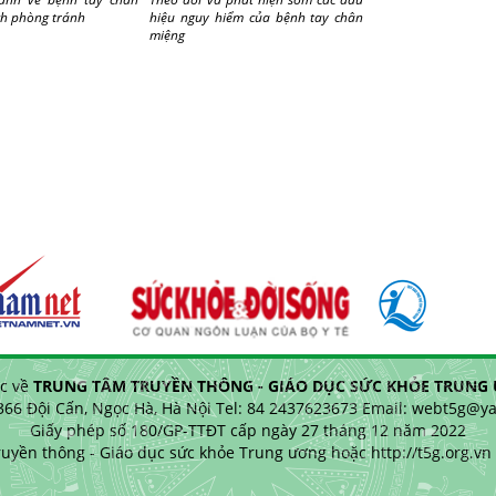
ch phòng tránh
hiệu nguy hiểm của bệnh tay chân
miệng
c về
TRUNG TÂM TRUYỀN THÔNG - GIÁO DỤC SỨC KHỎE TRUNG Ư
 366 Đội Cấn, Ngọc Hà, Hà Nội Tel: 84 2437623673 Email: webt5g@
Giấy phép số 180/GP-TTĐT cấp ngày 27 tháng 12 năm 2022
uyền thông - Giáo dục sức khỏe Trung ương hoặc http://t5g.org.vn k