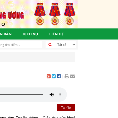
N BẢN
DỊCH VỤ
LIÊN HỆ
|
Tải file
Trung tâm Truyền thông - Giáo dục sức khoẻ