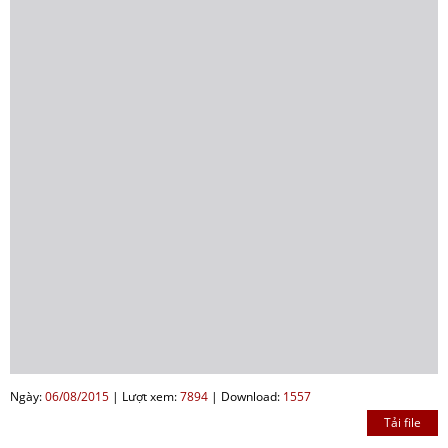
Ngày:
06/08/2015
|
Lượt xem:
7894
|
Download:
1557
Tải file