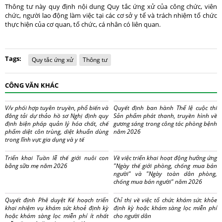
Thông tư này quy định nội dung Quy tắc ứng xử của công chức, viên
chức, người lao động làm việc tại các cơ sở y tế và trách nhiệm tổ chức
thực hiện của cơ quan, tổ chức, cá nhân có liên quan.
Tags:
Quy tắc ứng xử
Thông tư
CÔNG VĂN KHÁC
V/v phối hợp tuyên truyền, phổ biến và
Quyết định ban hành Thể lệ cuộc thi
đăng tải dự thảo hồ sơ Nghị định quy
Sản phẩm phát thanh, truyền hình về
định biện pháp quản lý hóa chất, chế
gương sáng trong công tác phòng bệnh
phẩm diệt côn trùng, diệt khuẩn dùng
năm 2026
trong lĩnh vực gia dụng và y tế
Triển khai Tuần lễ thế giới nuôi con
Về việc triển khai hoạt động hưởng ứng
bằng sữa mẹ năm 2026
"Ngày thế giới phòng, chống mua bán
người" và "Ngày toàn dân phòng,
chống mua bán người" năm 2026
Quyết định Phê duyệt Kế hoạch triển
Chỉ thị về việc tổ chức khám sức khỏe
khai nhiệm vụ khám sức khoẻ định kỳ
định kỳ hoặc khám sàng lọc miễn phí
hoặc khám sàng lọc miễn phí ít nhất
cho người dân