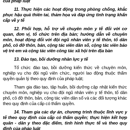
của pháp luật
11. Thực hiện các hoạt động trong phòng chống, khắc
phục hậu quả thiên tai, thảm họa và đáp ứng tình trạng khẩn
cấp về y tế
12. Phối hợp, hỗ trợ về chuyên môn y tế đối với cơ
quan, đơn vị, tổ chức trên địa bàn; hướng dẫn về chuyên
môn, hoạt động đối với đội ngũ nhân viên y tế thôn, tổ dân
phố, cô đỡ thôn, bản, cộng tác viên dân số, cộng tác viên bảo
vệ trẻ em và cộng tác viên công tác xã hội trên địa bàn
13. Đào tạo, bồi dưỡng nhân lực y tế
Tổ chức đào tạo, bồi dưỡng kiến thức về chuyên môn,
nghiệp vụ cho đội ngũ viên chức, người lao động thuộc thẩm
quyền quản lý theo quy định của pháp luật;
Tham gia đào tạo, tập huấn, bồi dưỡng cập nhật kiến thức
chuyên môn, nghiệp vụ cho đội ngũ nhân viên y tế thôn, tổ dân
phố, cô đỡ thôn, bản, cộng tác viên dân số và các đối tượng khác
theo quy định của cấp có thẩm quyền.
14. Tham gia các dự án, chương trình thuộc lĩnh vực y
tế theo quy định của cấp có thẩm quyền; thực hiện kết hợp
quân - dân y theo đặc điểm, tình hình thực tế và theo quy
định của pháp luật