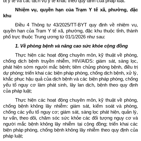
bị y tế và các dịch vụ y tế khác theo quy định của pháp luật.
Nhiệm vụ, quyền hạn của Trạm Y tế xã, phường, đặc
khu
Điều 4 Thông tư 43/2025/TT-BYT quy định về nhiệm vụ,
quyền hạn của Trạm Y tế xã, phường, đặc khu thuộc tỉnh, thành
phố trực thuộc Trung ương từ 01/1/2026 như sau:
1. Về phòng bệnh và nâng cao sức khỏe cộng đồng
Thực hiện các hoạt động chuyên môn, kỹ thuật về phòng,
chống dịch bệnh truyền nhiễm, HIV/AIDS: giám sát, sàng lọc,
phát hiện sớm người mắc bệnh; tiêm chủng phòng bệnh, điều trị
dự phòng; triển khai các biện pháp phòng, chống dịch bệnh, xử lý,
khắc phục hậu quả của dịch bệnh và các biện pháp phòng, chống
yếu tố nguy cơ làm phát sinh, lây lan dịch, bệnh theo quy định
của pháp luật;
Thực hiện các hoạt động chuyên môn, kỹ thuật về phòng,
chống bệnh không lây nhiễm: giám sát, kiểm soát và phòng,
chống các yếu tố nguy cơ; giám sát, sàng lọc phát hiện, quản lý,
tư vấn, theo dõi, chăm sóc sức khỏe các đối tượng nguy cơ và
người mắc bệnh không lây nhiễm tại cộng đồng; triển khai các
biện pháp phòng, chống bệnh không lây nhiễm theo quy định của
pháp luật;