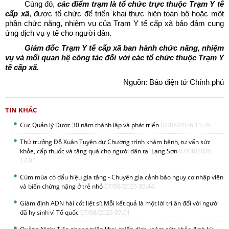
Cùng đó,
các điểm trạm là tổ chức trực thuộc Trạm Y tế
cấp xã
, được tổ chức để triển khai thực hiện toàn bộ hoặc một
phần chức năng, nhiệm vụ của Trạm Y tế cấp xã bảo đảm cung
ứng dịch vụ y tế cho người dân.
Giám đốc Trạm Y tế cấp xã ban hành chức năng, nhiệm
vụ và mối quan hệ công tác đối với các tổ chức thuộc Trạm Y
tế cấp xã.
Nguồn: Báo điện tử Chính phủ
TIN KHÁC
Cục Quản lý Dược 30 năm thành lập và phát triển
07/08/2026 11:35
Thứ trưởng Đỗ Xuân Tuyên dự Chương trình khám bệnh, tư vấn sức
khỏe, cấp thuốc và tặng quà cho người dân tại Lạng Sơn
07/08/2026
17:01
Cúm mùa có dấu hiệu gia tăng - Chuyên gia cảnh báo nguy cơ nhập viện
và biến chứng nặng ở trẻ nhỏ
07/08/2026 05:44
Giám định ADN hài cốt liệt sĩ: Mỗi kết quả là một lời tri ân đối với người
đã hy sinh vì Tổ quốc
07/08/2026 07:01