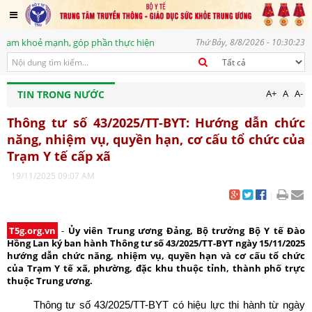
mạnh, góp phần thực hiện mục tiêu phát triển bền vững, vì một tương lai 
Thứ Bảy, 8/8/2026 - 10:30:23
A+
A
A-
TIN TRONG NƯỚC
Thông tư số 43/2025/TT-BYT: Hướng dẫn chức
năng, nhiệm vụ, quyền hạn, cơ cấu tổ chức của
Trạm Y tế cấp xã
19/11/2025 09:07 AM
|
T5g.org.vn
-
Ủy viên Trung ương Đảng, Bộ trưởng Bộ Y tế Đào
Hồng Lan ký ban hành Thông tư số 43/2025/TT-BYT ngày 15/11/2025
hướng dẫn chức năng, nhiệm vụ, quyền hạn và cơ cấu tổ chức
của Trạm Y tế xã, phường, đặc khu thuộc tỉnh, thành phố trực
thuộc Trung ương.
Thông tư số 43/2025/TT-BYT có hiệu lực thi hành từ ngày