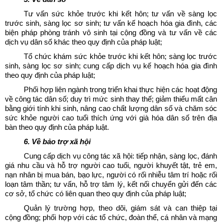
Tư vấn sức khỏe trước khi kết hôn; tư vấn về sàng lọc
trước sinh, sàng lọc sơ sinh; tư vấn kế hoạch hóa gia đình, các
biện pháp phòng tránh vô sinh tại cộng đồng và tư vấn về các
dịch vụ dân số khác theo quy định của pháp luật;
Tổ chức khám sức khỏe trước khi kết hôn; sàng lọc trước
sinh, sàng lọc sơ sinh; cung cấp dịch vụ kế hoạch hóa gia đình
theo quy định của pháp luật;
Phối hợp liên ngành trong triển khai thực hiện các hoạt động
về công tác dân số; duy trì mức sinh thay thế; giảm thiểu mất cân
bằng giới tính khi sinh, nâng cao chất lượng dân số và chăm sóc
sức khỏe người cao tuổi thích ứng với già hóa dân số trên địa
bàn theo quy định của pháp luật.
6. Về bảo trợ xã hội
Cung cấp dịch vụ công tác xã hội: tiếp nhận, sàng lọc, đánh
giá nhu cầu và hỗ trợ người cao tuổi, người khuyết tật, trẻ em,
nạn nhân bị mua bán, bạo lực, người có rối nhiễu tâm trí hoặc rối
loạn tâm thần; tư vấn, hỗ trợ tâm lý, kết nối chuyển gửi đến các
cơ sở, tổ chức có liên quan theo quy định của pháp luật;
Quản lý trường hợp, theo dõi, giám sát và can thiệp tại
cộng đồng; phối hợp với các tổ chức, đoàn thể, cá nhân và mạng