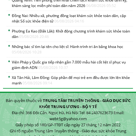
Quảng Ninh: Tiên phong triển khai chiến dịch khám sức khỏe định kỳ,
khám sàng lọc miễn phí toàn dân năm 2026
06/08/2026 05:52
Đồng Nai: Nhiều xã, phường đồng loạt khám sức khỏe toàn dân, cập
nhật Sổ sức khỏe điện tử
06/08/2026 04:16
Phường Ea Kao (Đắk Lắk): Khởi động chương trình khám sức khỏe toàn
dân
05/08/2026 20:46
Những bác sĩ tìm lại tên cho liệt sĩ: Hành trình tri ân bằng khoa học
05/08/2026 10:28
Viện Pháp y Quốc gia tiếp nhận gần 7.000 mẫu hài cốt liệt sĩ phục vụ
giám định ADN
05/08/2026 10:37
Xã Tân Hải, Lâm Đồng: Góp phần để mọi trẻ em đều được lớn lên khỏe
mạnh
05/08/2026 09:14
Bản quyền thuộc về
TRUNG TÂM TRUYỀN THÔNG - GIÁO DỤC SỨC
KHỎE TRUNG ƯƠNG - BỘ Y TẾ
Địa chỉ: 366 Đội Cấn, Ngọc Hà, Hà Nội Tel: 84 2437623673 Email:
webt5g@yahoo.com
Giấy phép số 180/GP-TTĐT cấp ngày 27 tháng 12 năm 2022
Ghi rõ nguồn Trung tâm Truyền thông - Giáo dục sức khỏe Trung