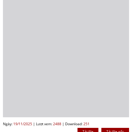
Ngày:
19/11/2025
|
Lượt xem:
2488
|
Download:
251
Tải file
Tải file gốc