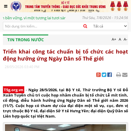
n vững, vì một tương lai tươi sáng
Thứ Sáu, 7/8/2026 - 15:24:56
A+
A
A-
TIN TRONG NƯỚC
Triển khai công tác chuẩn bị tổ chức các hoạt
động hưởng ứng Ngày Dân số Thế giới
28/05/2026 03:40 PM
|
T5g.org.vn
-
Ngày 28/5/2026, tại Bộ Y tế, Thứ trưởng Bộ Y tế Đỗ
Xuân Tuyên chủ trì cuộc họp nhằm chuẩn bị tổ chức Lễ mít tinh,
cổ động, diễu hành hưởng ứng Ngày Dân số Thế giới năm 2026
(11/7). Cuộc họp có tham dự của đại diện một số vụ, cục, đơn vị
trực thuộc Bộ Y tế, đại diện Sở Y tế Hưng Yên; đại diện Quỹ Dân số
Liên hợp quốc tại Việt Nam.