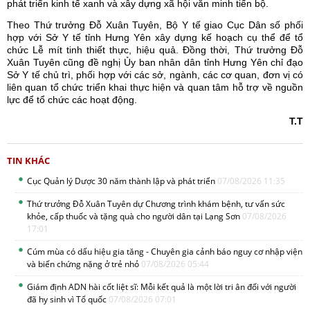
phát triển kinh tế xanh và xây dựng xã hội văn minh tiến bộ.
Theo Thứ trưởng Đỗ Xuân Tuyên, Bộ Y tế giao Cục Dân số phối
hợp với Sở Y tế tỉnh Hưng Yên xây dựng kế hoạch cụ thể để tổ
chức Lễ mít tinh thiết thực, hiệu quả. Đồng thời, Thứ trưởng Đỗ
Xuân Tuyên cũng đề nghị Ủy ban nhân dân tỉnh Hưng Yên chỉ đạo
Sở Y tế chủ trì, phối hợp với các sở, ngành, các cơ quan, đơn vị có
liên quan tổ chức triển khai thực hiện và quan tâm hỗ trợ về nguồn
lực để tổ chức các hoạt động.
T.T
TIN KHÁC
Cục Quản lý Dược 30 năm thành lập và phát triển
07/08/2026 11:35
Thứ trưởng Đỗ Xuân Tuyên dự Chương trình khám bệnh, tư vấn sức
khỏe, cấp thuốc và tặng quà cho người dân tại Lạng Sơn
07/08/2026
17:01
Cúm mùa có dấu hiệu gia tăng - Chuyên gia cảnh báo nguy cơ nhập viện
và biến chứng nặng ở trẻ nhỏ
07/08/2026 05:44
Giám định ADN hài cốt liệt sĩ: Mỗi kết quả là một lời tri ân đối với người
đã hy sinh vì Tổ quốc
07/08/2026 07:01