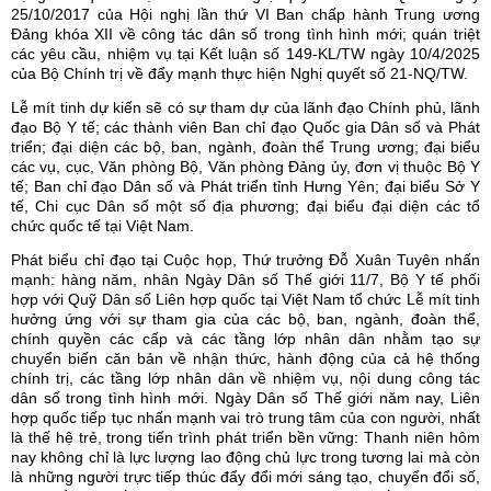
25/10/2017 của Hội nghị lần thứ VI Ban chấp hành Trung ương
Đảng khóa XII về công tác dân số trong tình hình mới; quán triệt
các yêu cầu, nhiệm vụ tại Kết luận số 149-KL/TW ngày 10/4/2025
của Bộ Chính trị về đẩy mạnh thực hiện Nghị quyết số 21-NQ/TW.
Lễ mít tinh dự kiến sẽ có sự tham dự của lãnh đạo Chính phủ, lãnh
đạo Bộ Y tế; các thành viên Ban chỉ đạo Quốc gia Dân số và Phát
triển; đại diện các bộ, ban, ngành, đoàn thể Trung ương; đại biểu
các vụ, cục, Văn phòng Bộ, Văn phòng Đảng ủy, đơn vị thuộc Bộ Y
tế; Ban chỉ đạo Dân số và Phát triển tỉnh Hưng Yên; đại biểu Sở Y
tế, Chi cục Dân số một số địa phương; đại biểu đại diện các tổ
chức quốc tế tại Việt Nam.
Phát biểu chỉ đạo tại Cuộc họp, Thứ trưởng Đỗ Xuân Tuyên nhấn
mạnh: hàng năm, nhân Ngày Dân số Thế giới 11/7, Bộ Y tế phối
hợp với Quỹ Dân số Liên hợp quốc tại Việt Nam tổ chức Lễ mít tinh
hưởng ứng với sự tham gia của các bộ, ban, ngành, đoàn thể,
chính quyền các cấp và các tầng lớp nhân dân nhằm tạo sự
chuyển biến căn bản về nhận thức, hành động của cả hệ thống
chính trị, các tầng lớp nhân dân về nhiệm vụ, nội dung công tác
dân số trong tình hình mới. Ngày Dân số Thế giới năm nay, Liên
hợp quốc tiếp tục nhấn mạnh vai trò trung tâm của con người, nhất
là thế hệ trẻ, trong tiến trình phát triển bền vững: Thanh niên hôm
nay không chỉ là lực lượng lao động chủ lực trong tương lai mà còn
là những người trực tiếp thúc đẩy đổi mới sáng tạo, chuyển đổi số,