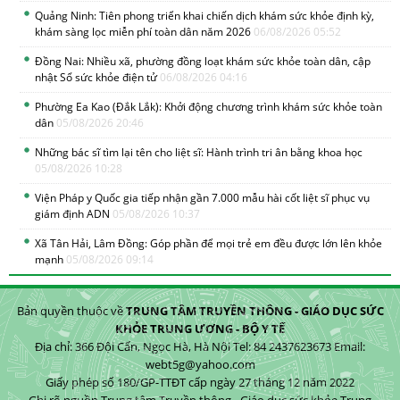
Quảng Ninh: Tiên phong triển khai chiến dịch khám sức khỏe định kỳ,
khám sàng lọc miễn phí toàn dân năm 2026
06/08/2026 05:52
Đồng Nai: Nhiều xã, phường đồng loạt khám sức khỏe toàn dân, cập
nhật Sổ sức khỏe điện tử
06/08/2026 04:16
Phường Ea Kao (Đắk Lắk): Khởi động chương trình khám sức khỏe toàn
dân
05/08/2026 20:46
Những bác sĩ tìm lại tên cho liệt sĩ: Hành trình tri ân bằng khoa học
05/08/2026 10:28
Viện Pháp y Quốc gia tiếp nhận gần 7.000 mẫu hài cốt liệt sĩ phục vụ
giám định ADN
05/08/2026 10:37
Xã Tân Hải, Lâm Đồng: Góp phần để mọi trẻ em đều được lớn lên khỏe
mạnh
05/08/2026 09:14
Bản quyền thuộc về
TRUNG TÂM TRUYỀN THÔNG - GIÁO DỤC SỨC
KHỎE TRUNG ƯƠNG - BỘ Y TẾ
Địa chỉ: 366 Đội Cấn, Ngọc Hà, Hà Nội Tel: 84 2437623673 Email:
webt5g@yahoo.com
Giấy phép số 180/GP-TTĐT cấp ngày 27 tháng 12 năm 2022