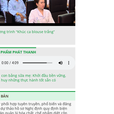
ng trình “Khúc ca blouse trắng”
 PHẨM PHÁT THANH
 con bằng sữa mẹ: Khởi đầu bền vững,
 huy những thực hành tốt sẵn có
 BẢN
v phối hợp tuyên truyền, phổ biến và đăng
i dự thảo hồ sơ Nghị định quy định biện
áp quản lý hóa chất, chế phẩm diệt côn