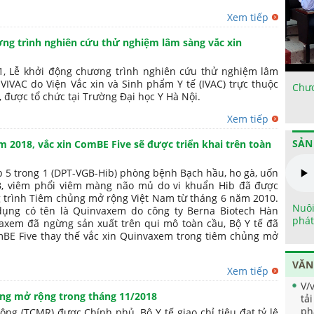
Xem tiếp
ng trình nghiên cứu thử nghiệm lâm sàng vắc xin
1, Lễ khởi động chương trình nghiên cứu thử nghiệm lâm
VIVAC do Viện Vắc xin và Sinh phẩm Y tế (IVAC) trực thuộc
Chươ
, được tổ chức tại Trường Đại học Y Hà Nội.
Xem tiếp
SẢN
 2018, vắc xin ComBE Five sẽ được triển khai trên toàn
p 5 trong 1 (DPT-VGB-Hib) phòng bệnh Bạch hầu, ho gà, uốn
B, viêm phổi viêm màng não mủ do vi khuẩn Hib đã được
 trình Tiêm chủng mở rộng Việt Nam từ tháng 6 năm 2010.
Nuôi
dụng có tên là Quinvaxem do công ty Berna Biotech Hàn
phát
axem đã ngừng sản xuất trên qui mô toàn cầu, Bộ Y tế đã
mBE Five thay thế vắc xin Quinvaxem trong tiêm chủng mở
VĂN
Xem tiếp
V/
tả
ủng mở rộng trong tháng 11/2018
ph
ng (TCMR) được Chính phủ, Bộ Y tế giao chỉ tiêu đạt tỷ lệ