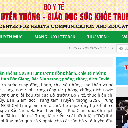
HUYÊN MỤC
MẠNG LƯỚI TTGDSK
THƯ VIỆN
VĂ
Đồng hành vì một Việt Nam khoẻ mạnh, góp phần
Thứ Sáu, 7/8/2026 - 03:43:32
ền thông GDSK Trung ương đồng hành, chia sẻ những
 tỉnh Bắc Giang, Bắc Ninh trong phòng chống dịch Covid
 cả nước cùng đồng hành, chia sẻ những khó khăn và hỗ
c Giang, Bắc Ninh trong công tác phòng, chống dịch Covid
ưởng ứng lời kêu gọi của Bộ trưởng Bộ Y tế, thực hiện chỉ
ủy, Ban Giám đốc Trung tâm Truyền thông GDSK Trung
NCSHCM Trung tâm đã tổ chức trao quà ủng hộ 2 tỉnh có
ng và Bắc Ninh. Bà Hồ Thiên Nga - Phó Giám đốc, Chủ tịch
 đã trực tiếp về Trung tâm kiểm soát bệnh tật (CDC) tỉnh
y những món quà có ý nghĩa cho các cán bộ y tế tuyến đầu