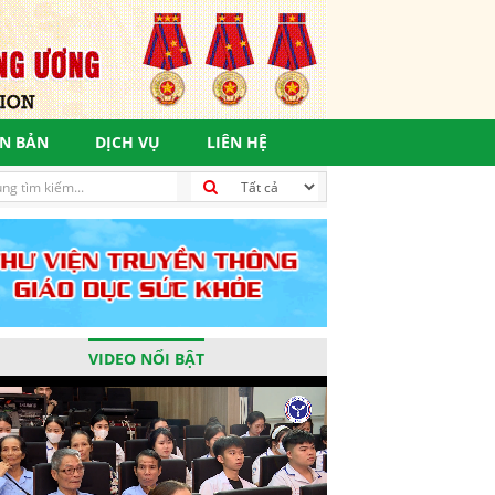
N BẢN
DỊCH VỤ
LIÊN HỆ
 thực hiện mục tiêu phát triển bền vững, vì một tương lai tươi s
VIDEO NỔI BẬT