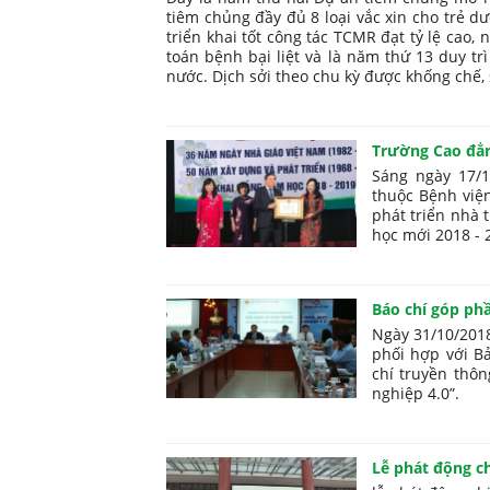
tiêm chủng đầy đủ 8 loại vắc xin cho trẻ d
triển khai tốt công tác TCMR đạt tỷ lệ cao
toán bệnh bại liệt và là năm thứ 13 duy tr
nước. Dịch sởi theo chu kỳ được khống chế,
Trường Cao đẳn
Sáng ngày 17/1
thuộc Bệnh việ
phát triển nhà
học mới 2018 - 
Báo chí góp ph
Ngày 31/10/2018
phối hợp với B
chí truyền thô
nghiệp 4.0”.
Lễ phát động ch