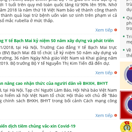
tr
ưới 1 tuổi trên quy mô toàn quốc tăng từ 90% lên 95%. Nhờ
dụ
, năm 2018 là năm thứ 18 Việt Nam bảo vệ thành công thanh
Qu
ì thành quả loại trừ bệnh uốn ván sơ sinh trên phạm vi cả
ph
 số mắc rubella ở mức thấp.
tr
Xem tiếp
Tr
mẹ
g Y tế Bạch Mai kỷ niệm 50 năm xây dựng và phát triển
1/2018, tại Hà Nội, Trường Cao đẳng Y tế Bạch Mai trực
Về
n (BV) Bạch Mai đã tổ chức Lễ kỷ niệm 50 năm xây dựng và
th
 trường, 36 năm Ngày Nhà giáo Việt Nam và Khai giảng năm
"N
2019. Bộ trưởng Bộ Y tế Nguyễn Thị Kim Tiến đã đến dự.
nă
Qu
Xem tiếp
nh
sà
ần nâng cao nhận thức của người dân về BHXH, BHYT
ng
, tại Hà Nội, Tạp chí Người Làm Báo, Hội Nhà báo Việt Nam
ảo hiểm xã hội Việt Nam tổ chức Hội thảo với chủ đề “Báo
Ch
ng chính sách BHXH, BHYT trong bối cảnh Cách mạng công
ho
Tă
ch
Xem tiếp
Bả
iến dịch tiêm chủng vắc-xin Covid-19
Ph