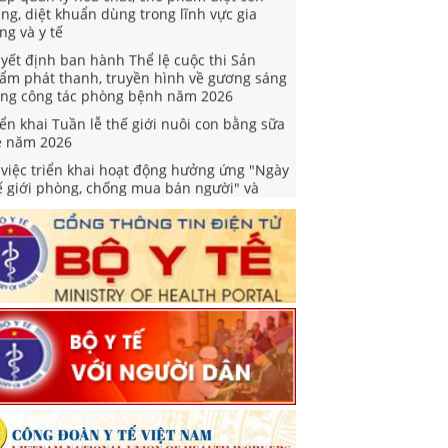
ùng, diệt khuẩn dùng trong lĩnh vực gia
ng và y tế
yết định ban hành Thể lệ cuộc thi Sản
ẩm phát thanh, truyền hình về gương sáng
ong công tác phòng bệnh năm 2026
iển khai Tuần lễ thế giới nuôi con bằng sữa
 năm 2026
 việc triển khai hoạt động hưởng ứng "Ngày
ế giới phòng, chống mua bán người" và
gày toàn dân phòng, chống mua bán người"
m 2026
yết định Phê duyệt Kế hoạch triển khai
iệm vụ khám sức khoẻ định kỳ hoặc khám
ng lọc miễn phí ít nhất mỗi năm một lần cho
ười dân
ỉ thị về việc tổ chức khám sức khỏe định kỳ
ặc khám sàng lọc miễn phí cho người dân
ng cường công tác truyền thông phòng,
ống bệnh viêm não vi rút và viêm não Nhật
n
ối hợp tuyên truyền, phổ biến và đăng tải