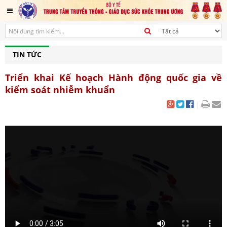
TIN TỨC
Triển khai Kế hoạch Hành động quốc gia về
kiểm soát nhiễm khuẩn
|