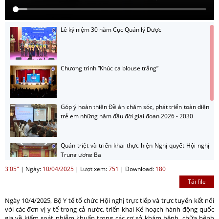
Lễ kỷ niệm 30 năm Cục Quản lý Dược
Chương trình “Khúc ca blouse trắng”
Góp ý hoàn thiện Đề án chăm sóc, phát triển toàn diện
trẻ em những năm đầu đời giai đoạn 2026 - 2030
Quán triệt và triển khai thực hiện Nghị quyết Hội nghị
Trung ương Ba
3'05"
|
Ngày:
10/04/2025
|
Lượt xem:
751
|
Download:
180
Tải file
Hướng dẫn nộp sản phẩm cuộc thi sản phẩm phát
thanh, truyền hình về gương sáng trong công tác
Ngày 10/4/2025, Bộ Y tế tổ chức Hội nghị trực tiếp và trực tuyến kết nối
phòng bệnh năm 2026
với các đơn vị y tế trong cả nước, triển khai Kế hoạch hành động quốc
gia về kiểm soát nhiễm khuẩn trong các cơ sở khám bệnh, chữa bệnh