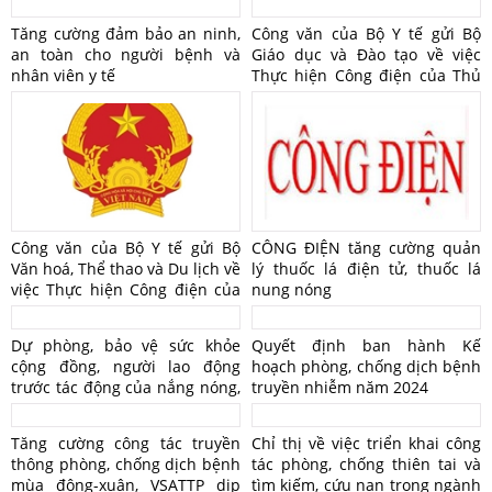
Tăng cường đảm bảo an ninh,
Công văn của Bộ Y tế gửi Bộ
an toàn cho người bệnh và
Giáo dục và Đào tạo về việc
nhân viên y tế
Thực hiện Công điện của Thủ
tướng Chính phủ về đẩy
nhanh tiêm chủng vắc xin
phòng, chống bệnh Sởi
Công văn của Bộ Y tế gửi Bộ
CÔNG ĐIỆN tăng cường quản
Văn hoá, Thể thao và Du lịch về
lý thuốc lá điện tử, thuốc lá
việc Thực hiện Công điện của
nung nóng
Thủ tướng Chính phủ về đẩy
nhanh tiêm chủng vắc xin
Dự phòng, bảo vệ sức khỏe
Quyết định ban hành Kế
phòng, chống bệnh Sởi
cộng đồng, người lao động
hoạch phòng, chống dịch bệnh
trước tác động của nắng nóng,
truyền nhiễm năm 2024
hạn hán, xâm nhập mặn
Tăng cường công tác truyền
Chỉ thị về việc triển khai công
thông phòng, chống dịch bệnh
tác phòng, chống thiên tai và
mùa đông-xuân, VSATTP dịp
tìm kiếm, cứu nạn trong ngành