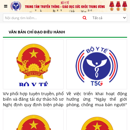
VĂN BẢN CHỈ ĐẠO ĐIỀU HÀNH
V/v phối hợp tuyên truyền, phổ
Về việc triển khai hoạt động
biến và đăng tải dự thảo hồ sơ
hưởng ứng "Ngày thế giới
Nghị định quy định biện pháp
phòng, chống mua bán người"
quản lý hóa chất, chế phẩm
và "Ngày toàn dân phòng,
diệt côn trùng, diệt khuẩn
chống mua bán người" năm
dùng trong lĩnh vực gia dụng
2026
và y tế