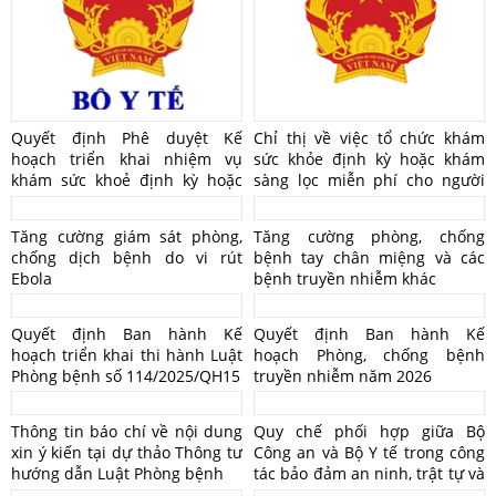
Quyết định Phê duyệt Kế
Chỉ thị về việc tổ chức khám
hoạch triển khai nhiệm vụ
sức khỏe định kỳ hoặc khám
khám sức khoẻ định kỳ hoặc
sàng lọc miễn phí cho người
khám sàng lọc miễn phí ít nhất
dân
mỗi năm một lần cho người
Tăng cường giám sát phòng,
Tăng cường phòng, chống
dân
chống dịch bệnh do vi rút
bệnh tay chân miệng và các
Ebola
bệnh truyền nhiễm khác
Quyết định Ban hành Kế
Quyết định Ban hành Kế
hoạch triển khai thi hành Luật
hoạch Phòng, chống bệnh
Phòng bệnh số 114/2025/QH15
truyền nhiễm năm 2026
Thông tin báo chí về nội dung
Quy chế phối hợp giữa Bộ
xin ý kiến tại dự thảo Thông tư
Công an và Bộ Y tế trong công
hướng dẫn Luật Phòng bệnh
tác bảo đảm an ninh, trật tự và
lĩnh vực y tế