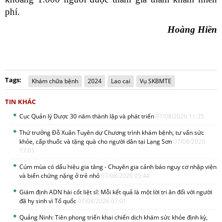
phí.
Hoàng Hiền
Tags:
Khám chữa bệnh
2024
Lao cai
Vụ SKBMTE
TIN KHÁC
Cục Quản lý Dược 30 năm thành lập và phát triển
07/08/2026 11:35
Thứ trưởng Đỗ Xuân Tuyên dự Chương trình khám bệnh, tư vấn sức
khỏe, cấp thuốc và tặng quà cho người dân tại Lạng Sơn
07/08/2026
17:01
Cúm mùa có dấu hiệu gia tăng - Chuyên gia cảnh báo nguy cơ nhập viện
và biến chứng nặng ở trẻ nhỏ
07/08/2026 05:44
Giám định ADN hài cốt liệt sĩ: Mỗi kết quả là một lời tri ân đối với người
đã hy sinh vì Tổ quốc
07/08/2026 07:01
Quảng Ninh: Tiên phong triển khai chiến dịch khám sức khỏe định kỳ,