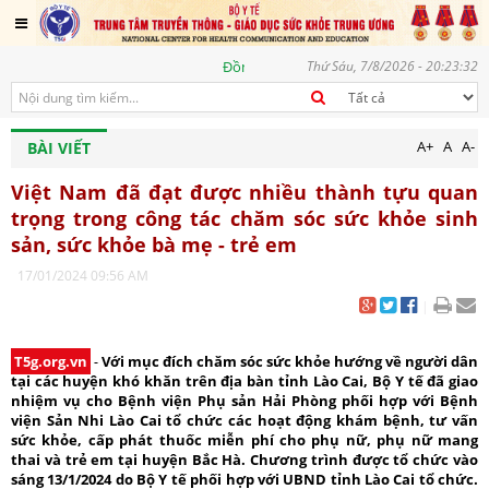
Đồng hành vì một Việt Nam khoẻ mạnh, góp phần thực hiện 
Thứ Sáu, 7/8/2026 - 20:23:33
A+
A
A-
BÀI VIẾT
Việt Nam đã đạt được nhiều thành tựu quan
trọng trong công tác chăm sóc sức khỏe sinh
sản, sức khỏe bà mẹ - trẻ em
17/01/2024 09:56 AM
|
T5g.org.vn
-
Với mục đích chăm sóc sức khỏe hướng về người dân
tại các huyện khó khăn trên địa bàn tỉnh Lào Cai, Bộ Y tế đã giao
nhiệm vụ cho Bệnh viện Phụ sản Hải Phòng phối hợp với Bệnh
viện Sản Nhi Lào Cai tổ chức các hoạt động khám bệnh, tư vấn
sức khỏe, cấp phát thuốc miễn phí cho phụ nữ, phụ nữ mang
thai và trẻ em tại huyện Bắc Hà. Chương trình được tổ chức vào
sáng 13/1/2024 do Bộ Y tế phối hợp với UBND tỉnh Lào Cai tổ chức.