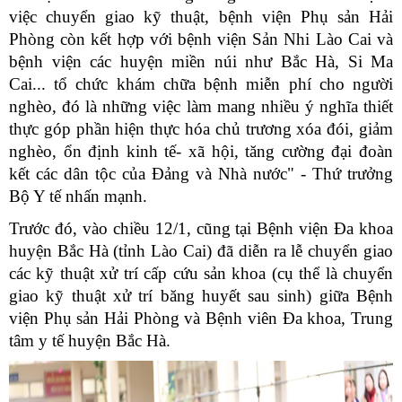
việc chuyển giao kỹ thuật, bệnh viện Phụ sản Hải
Phòng còn kết hợp với bệnh viện Sản Nhi Lào Cai và
bệnh viện các huyện miền núi như Bắc Hà, Si Ma
Cai... tổ chức khám chữa bệnh miễn phí cho người
nghèo, đó là những việc làm mang nhiều ý nghĩa thiết
thực góp phần hiện thực hóa chủ trương xóa đói, giảm
nghèo, ổn định kinh tế- xã hội, tăng cường đại đoàn
kết các dân tộc của Đảng và Nhà nước" - Thứ trưởng
Bộ Y tế nhấn mạnh.
Trước đó, vào chiều 12/1, cũng tại Bệnh viện Đa khoa
huyện Bắc Hà (tỉnh Lào Cai) đã diễn ra lễ chuyển giao
các kỹ thuật xử trí cấp cứu sản khoa (cụ thể là chuyển
giao kỹ thuật xử trí băng huyết sau sinh) giữa Bệnh
viện Phụ sản Hải Phòng và Bệnh viên Đa khoa, Trung
tâm y tế huyện Bắc Hà.