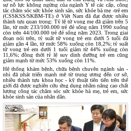
sự nỗ lực không ngừng của ngành Y tế các cấp, công
tác chăm sóc sức khỏe sinh sản, sức khỏe bà mẹ -trẻ em
(CSSKSS/SKBM-TE) ở Việt Nam đã đạt được nhiều
thành tựu quan trọng: Tỷ lệ tử vong mẹ đã giảm trên 5
lần, từ mức 233/100.000 trẻ đẻ sống năm 1990 xuống
còn trên 44/100.000 trẻ đẻ sống năm 2023. Trong giai
đoạn nói trên, tỷ suất tử vong trẻ em dưới 5 tuổi đã
giảm gần 4 lần, từ mức 58% xuống còn 18,2%; tỷ suất
tử vong trẻ em dưới 1 tuổi giảm từ 44% xuống còn
11,6%; đồng thời tỷ lệ suy dinh dưỡng trẻ em cũng
giảm mạnh từ mức 53% xuống còn 11%.
Hệ thống khám bệnh, chữa bệnh chuyên ngành sản -
nhi đã phát triển mạnh mẽ từ trung ương đến cơ sở,
nhiều thành tựu khoa học - kỹ thuật tiên tiến trên thế
giới đã được nghiên cứu ứng dụng nhằm nâng cao chất
lượng công tác chăm sóc sức khỏe bà mẹ, trẻ em, sức
khỏe sinh sản của nhân dân.