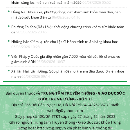
khám sàng lọc miễn phí toàn dân năm 2026
06/08/2026 05:52
Đồng Nai: Nhiều xã, phường đồng loạt khám sức khỏe toàn dân, cập
nhật Sổ sức khỏe điện tử
06/08/2026 04:16
Phường Ea Kao (Đắk Lắk): Khởi động chương trình khám sức khỏe toàn
dân
05/08/2026 20:46
Những bác sĩ tìm lại tên cho liệt sĩ: Hành trình tri ân bằng khoa học
05/08/2026 10:28
Viện Pháp y Quốc gia tiếp nhận gần 7.000 mẫu hài cốt liệt sĩ phục vụ
giám định ADN
05/08/2026 10:37
Xã Tân Hải, Lâm Đồng: Góp phần để mọi trẻ em đều được lớn lên khỏe
mạnh
05/08/2026 09:14
Bản quyền thuộc về
TRUNG TÂM TRUYỀN THÔNG - GIÁO DỤC SỨC
KHỎE TRUNG ƯƠNG - BỘ Y TẾ
Địa chỉ: 366 Đội Cấn, Ngọc Hà, Hà Nội Tel: 84 2437623673 Email:
webt5g@yahoo.com
Giấy phép số 180/GP-TTĐT cấp ngày 27 tháng 12 năm 2022
Ghi rõ nguồn Trung tâm Truyền thông - Giáo dục sức khỏe Trung
ương hoặc http://t5g.org.vn khi phát hành lại thông tin