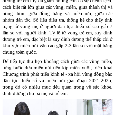
dưỡng trẻ em tuy đã giảm nhưng còn có sự chênh lệch,
cách biệt rất lớn giữa các vùng, miền, giữa thành thị và
nông thôn, giữa đồng bằng và miền núi, giữa các
nhóm dân tộc. Số liệu điều tra, thống kê cho thấy tình
trạng tử vong mẹ ở người dân tộc thiểu số cao gấp 7
lần so với người kinh. Tỷ lệ tử vong trẻ em, suy dinh
dưỡng trẻ em, đặc biệt là suy dinh dưỡng thể thấp còi ở
khu vực miền núi vẫn cao gấp 2-3 lần so với mặt bằng
chung toàn quốc.
Để tiếp tục thu hẹp khoảng cách giữa các vùng miền,
từng bước đưa miền núi tiến kịp miền xuôi, triển khai
Chương trình phát triển kinh tế - xã hội vùng đồng bào
dân tộc thiểu số và miền núi giai đoạn 2021-2025,
trong đó có nhiều mục tiêu quan trọng về sức khỏe,
dinh dưỡng cho bà mẹ và trẻ em.