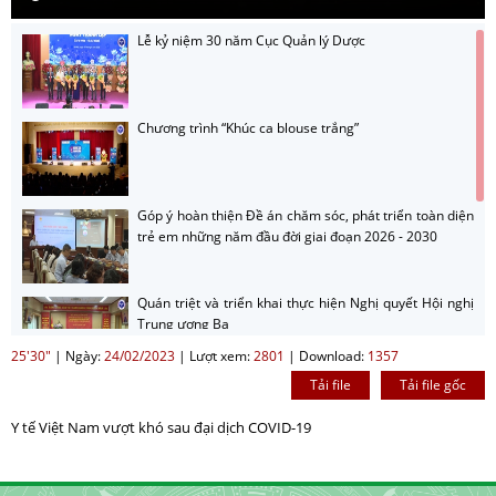
Lễ kỷ niệm 30 năm Cục Quản lý Dược
Chương trình “Khúc ca blouse trắng”
Góp ý hoàn thiện Đề án chăm sóc, phát triển toàn diện
trẻ em những năm đầu đời giai đoạn 2026 - 2030
Quán triệt và triển khai thực hiện Nghị quyết Hội nghị
Trung ương Ba
25'30"
|
Ngày:
24/02/2023
|
Lượt xem:
2801
|
Download:
1357
Tải file
Tải file gốc
Hướng dẫn nộp sản phẩm cuộc thi sản phẩm phát
thanh, truyền hình về gương sáng trong công tác
Y tế Việt Nam vượt khó sau đại dịch COVID-19
phòng bệnh năm 2026
Giới thiệu cuộc thi sản phẩm phát thanh, truyền hình