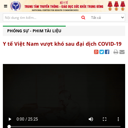
PHÓNG SỰ - PHIM TÀI LIỆU
Y tế Việt Nam vượt khó sau đại dịch COVID-19
|